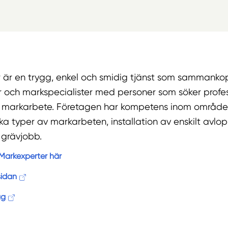
 är en trygg, enkel och smidig tjänst som sammanko
r och markspecialister med personer som söker profes
m markarbete. Företagen har kompetens inom områd
ika typer av markarbeten, installation av enskilt avlo
 grävjobb.
Markexperter här
sidan
ag