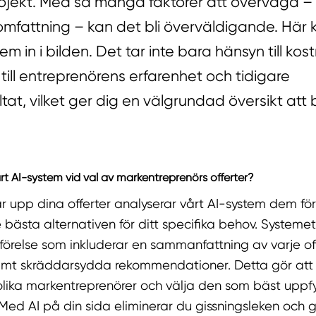
ojekt. Med så många faktorer att överväga – frå
omfattning – kan det bli överväldigande. Här
em in i bilden. Det tar inte bara hänsyn till ko
till entreprenörens erfarenhet och tidigare
ltat, vilket ger dig en välgrundad översikt att 
rt AI-system vid val av markentreprenörs offerter?
 upp dina offerter analyserar vårt AI-system dem för
e bästa alternativen för ditt specifika behov. Systeme
förelse som inkluderar en sammanfattning av varje off
amt skräddarsydda rekommendationer. Detta gör att
lika markentreprenörer och välja den som bäst uppfyl
ed AI på din sida eliminerar du gissningsleken och g