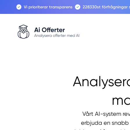
Vi prioriterar transparens
228330
st förfrågningar
Analysera
ma
Vårt AI-system re
erbjuda en snabb 