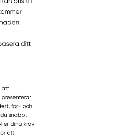
n pris till
 kommer
stnaden
basera ditt
 att
t presenterar
ert, för- och
 du snabbt
ler dina krav
ör ett