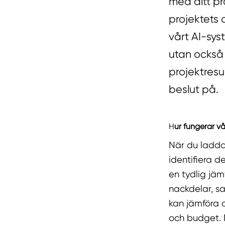
med ditt pr
projektets 
vårt AI-syst
utan också 
projektresu
beslut på.
H
ur fungerar vå
När du laddar
identifiera d
en tydlig jäm
nackdelar, s
kan jämföra o
och budget. M