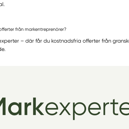
l.
 offerter från markentreprenörer?
experter – där får du kostnadsfria offerter från grans
de.