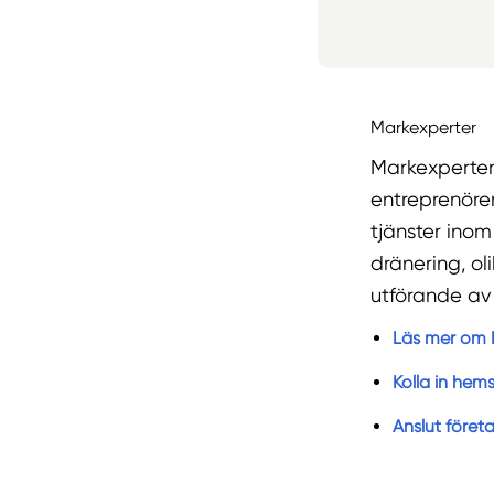
Markexperter
Markexperter
entreprenöre
tjänster ino
dränering, ol
utförande av
Läs mer om 
Kolla in hem
Anslut föret