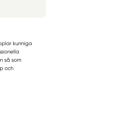
pplar kunniga
sionella
en så som
pp och