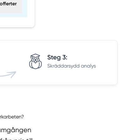
offerter
arkarbeten?
framgången