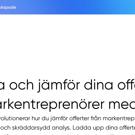
 skapade
 och jämför dina off
rkentreprenörer med
volutionerar hur du jämför offerter från markentre
och skräddarsydd analys. Ladda upp dina offerter