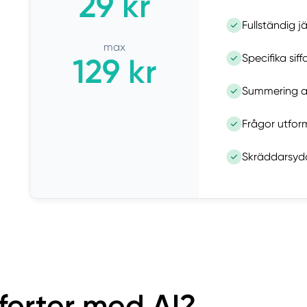
29 kr
Fullständig 
max
Specifika siff
129 kr
Summering av
Frågor utform
Skräddarsydd
fferter med AI?