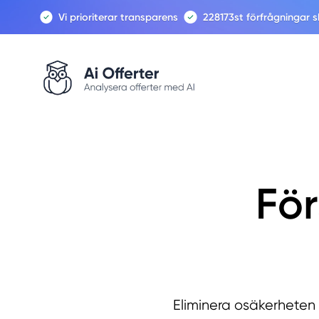
Vi prioriterar transparens
228173
st förfrågningar 
För
Eliminera osäkerheten 