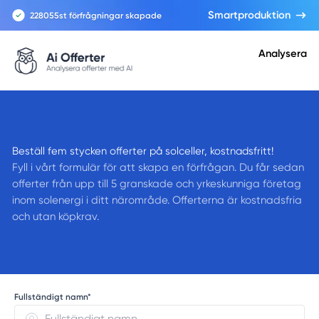
Smartproduktion
228055
st förfrågningar skapade
Analysera
Beställ fem stycken offerter på solceller, kostnadsfritt!
Fyll i vårt formulär för att skapa en förfrågan. Du får sedan
offerter från upp till 5 granskade och yrkeskunniga företag
inom solenergi i ditt närområde. Offerterna är kostnadsfria
och utan köpkrav.
Fullständigt namn*