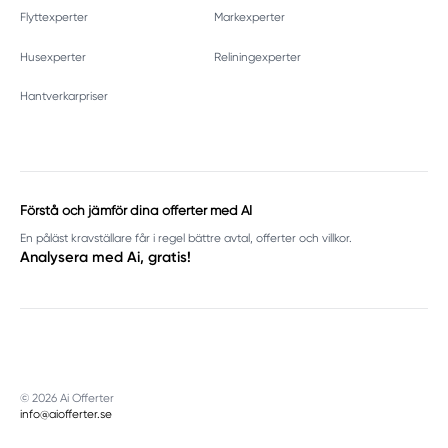
Flyttexperter
Markexperter
Husexperter
Reliningexperter
Hantverkarpriser
Förstå och jämför dina offerter med AI
En påläst kravställare får i regel bättre avtal, offerter och villkor.
Analysera med Ai, gratis!
© 2026 Ai Offerter
info@aiofferter.se